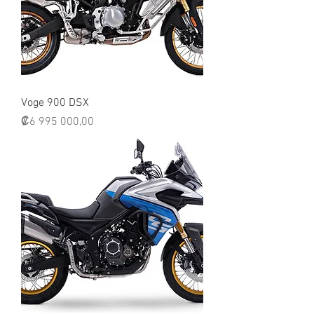
Voge 900 DSX
Precio
₡6 995 000,00