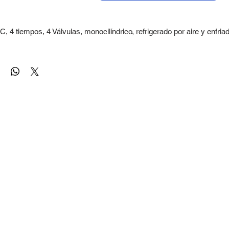
, 4 tiempos, 4 Válvulas, monocilíndrico, refrigerado por aire y enfria
e: 199,6 cc
tencia: 18,9hp @8500rpm
rque: 17,35 Nm @6500 rpm
 de Compresión: 10:01
 Eléctrico y Pedal.
ción: Inyección electrónica.
IÓN Y CHASIS
cambios: Mecánica de 5 velocidades
Digital
IÓN
a: Hidráulica telescópica
 Mono amortiguador 10 posiciones
os: Disco hidráulico 276mm
: Disco hidráulico 220mm