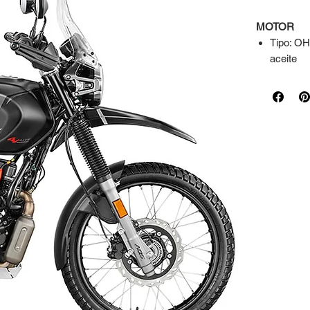
MOTOR
Tipo: OHC
aceite
Cilindraj
Max. Po
Max. To
Relación
Arranque:
Alimenta
TRANSMIS
Caja de 
Tablero: 
SUSPENS
Delanter
Trasera:
FRENOS
Delanter
Traseros