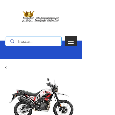
Contactanos : (+506)
4082 4241