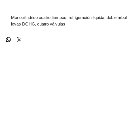
Monocilíndrico cuatro tiempos, refrigeración líquida, doble árbo
levas DOHC, cuatro válvulas
78×61,2 mm
n
Inyección electrónica Bosch
292 cc
11:1
áxima
28,5 CV a 8.500 rpm
23,5 Nm a 6.500 rpm
de
75 g/km
Multidisco en baño de aceite
6 velocidades
CLO
Multitubular simple cuna en tubo de acero