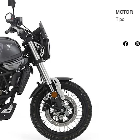
MOTOR
Tipo
Diámetro x
carrera
Alimentació
Cilindrada
Relación de
compresión
Potencia m
Par motor
máximo
Emisiones 
CO2
Embrague
Cambio
PARTE CI
Bastidor