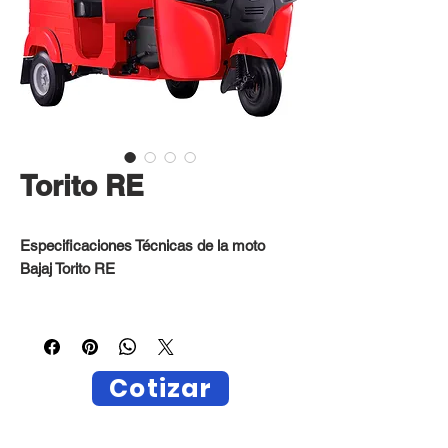
Torito RE
Especificaciones Técnicas de la moto
Bajaj Torito RE
Motor:4 tiempos, DTSi de doble chispa
Cilindrada: 200(cc)
Cotizar
Potencia Máxima: 10.86 Hp. a 5000 +
250 rpm