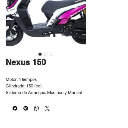
Nexus 150
Motor: 4 tiempos
Cilindrada: 150 (cc)
Sistema de Arranque: Eléctrico y Manual
Transmisión: Automática
Freno delantero: Disco con caliper doble
pistón
Suspensión Trasera: Doble Compensador
con resorte