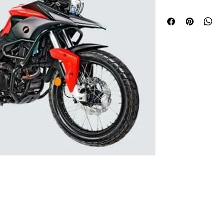
Motor: 4 tiempos,
Cilindrada: 249.6
Potencia Máxima:
Sistema de alime
Tipo de Arranque
Encendido: ECU
Transmisión: Me
Caja de Cambios
Suspensión delan
invertidas