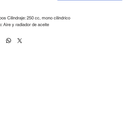
pos Cilindraje: 250 cc, mono cilíndrico
: Aire y radiador de aceite
áxima: 20 hp 8000 rpm
 nm 6000 rpm
Alimentación
rador
e gasolina: 12.5 L
n
ica de 6 velocidades
 final: Cadena, transmisión.
entes; piñón impulsado: 42 dientes
es
otal (An x Al): 840 mm x 1,120 mm
ntre ejes: 1,355 mm
asiento: 830 mm
bre al suelo: 250 mm
g