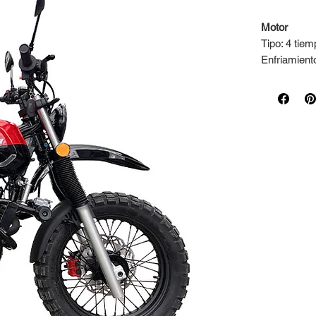
Motor
Tipo: 4 tiem
Enfriamiento
Potencia m
Torque: 19
Sistema de 
Tipo: Carbu
Capacidad d
Transmisió
Tipo: Mecán
Transmisión
Piñón 13 di
Dimension
Dimensión t
Distancia e
Altura del 
Distancia li
Peso: 125 k