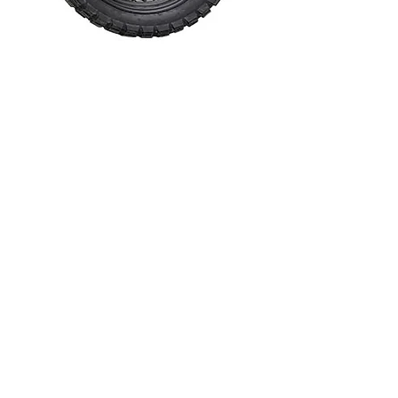
Ruedas
Llanta delan
Llanta trase
Suspensión
Suspensión 
Suspensión
Frenos
Freno delan
Freno trase
Encendido
TACTENOS Y CONDUZCA SU NUEVA MOTOCICL
Tipo de arr
Característ
· Arranque 
· Alarma
· Sliders de
· Luces exp
· Velocidad